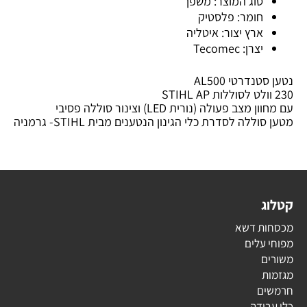
סוג המוצר: משפך
חומר: פלסטיק
ארץ יצור: איטליה
יצרן: Tecomec
נטען סטנדרטי AL500
230 וולט לסוללות STIHL AP
עם מחוון מצב פעולה (נורית LED) וצינור סוללה פסיבי
מטען סוללה לסדרת כלי הגינון הנטענים מבית STIHL- גרמניה
קטלוג
מכסחות דשא
מפוחי עלים
משורים
מגזמות
חרמשים
כלי עבודה