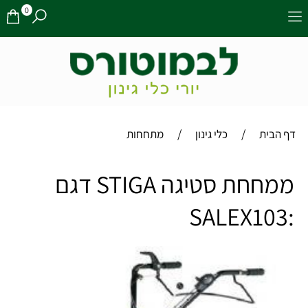
0
/
/
דף הבית
כלי גינון
מתחחות
ממחחת סטיגה STIGA דגם
:SALEX103