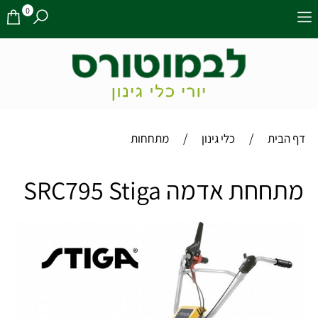
0
/
/
דף הבית
כלי גינון
מתחחות
מתחחת אדמה SRC795 Stiga