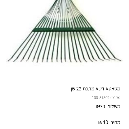
מטאטא דשא מתכת 22 שן
מק"ט:
100-51302
משלוח:
30
₪
₪
40
מחיר: