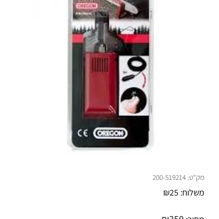
מק"ט:
200-519214
משלוח:
25
₪