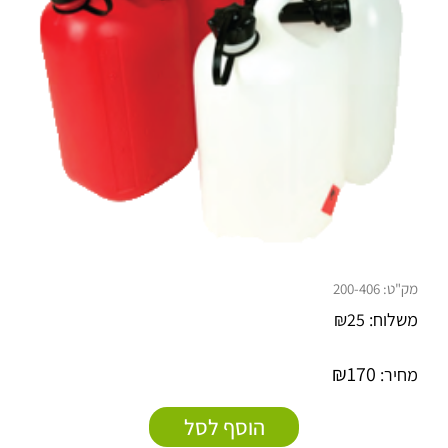
מק"ט:
200-406
משלוח:
25
₪
₪
170
מחיר:
הוסף לסל