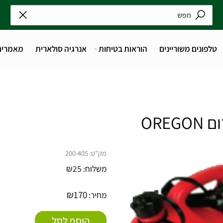
נים משוריינים
הוראות בטיחות
אנרגיה סולארית
מאמרים
מק"ט:
200-405
משלוח:
25
₪
₪
170
מחיר: