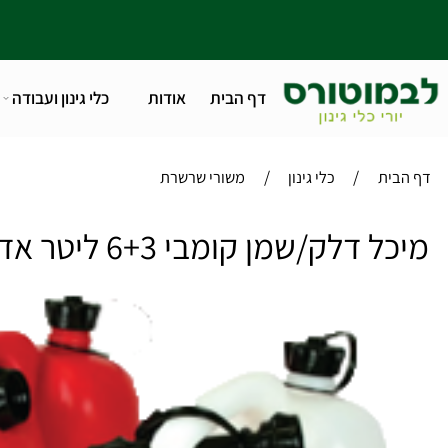
דף הבית
אודות
כלי גינון ועבודה
טלפו
/
/
ית
כלי גינון
משורי שרשרת
דלק/שמן קומבי 6+3 ליטר אדום OREGON