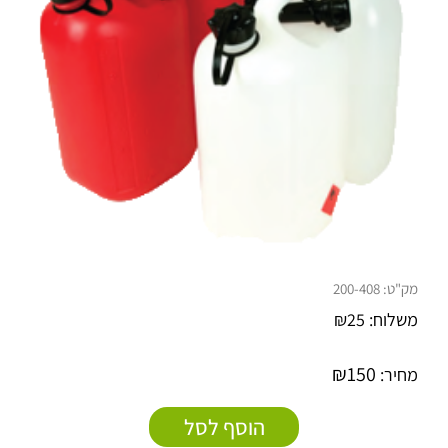
מק"ט:
200-408
משלוח:
25
₪
₪
150
מחיר:
הוסף לסל