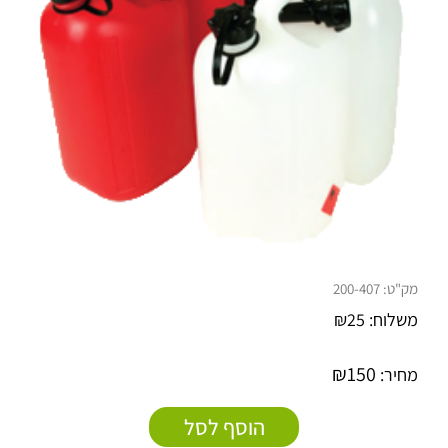
מק"ט:
200-407
משלוח:
25
₪
₪
150
מחיר:
הוסף לסל