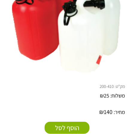
מק"ט:
200-410
משלוח:
25
₪
₪
140
מחיר:
הוסף לסל