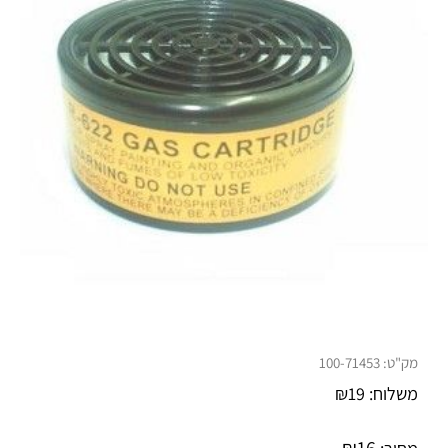
מק"ט:
100-71453
משלוח:
19
₪