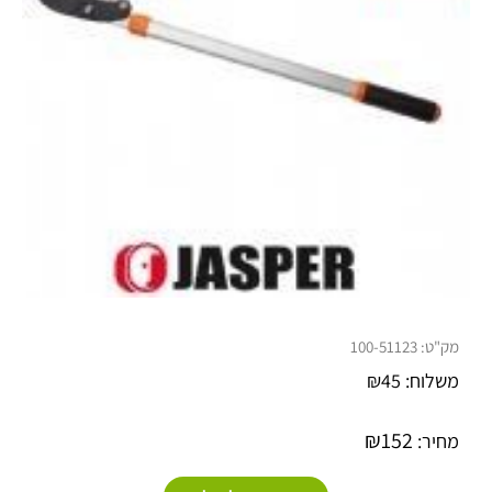
מק"ט:
100-51123
משלוח:
45
₪
₪
152
מחיר: