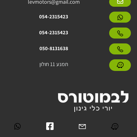
levmotors@gmail.com
054-2315423
054-2315423
050-8131638
תמנע 11 חולון