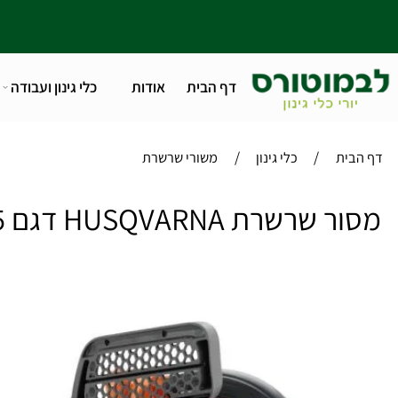
דף הבית
אודות
כלי גינון ועבודה
טלפו
/
/
ית
כלי גינון
משורי שרשרת
רשרת HUSQVARNA דגם T435