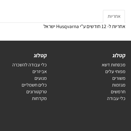
י – “14-“12
ירה להשחזה – 4.0 מ"מ
ק"ג 3.4
יות
"י Husqvarna ישראל
ג
קטלוג
ת דשא
כלי עבודה להשכרה
עלים
אביזרים
ם
מנועים
ת
כלים חשמליים
ם
טרקטורונים
בודה
מקדחות