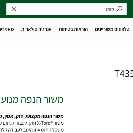
נים משוריינים
הוראות בטיחות
אנרגיה סולארית
מאמרים
משור הנפה מנועי T435
משור הנפה מקצועי, חזק, אמין, קל וי
משור ®X-Torq חזק לעבודת גיזום עצים מהקרקע או בגובה.