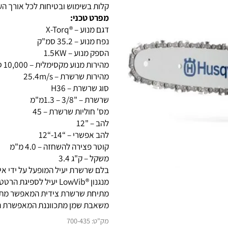
משקל גוף ומאוזן היטב לעבודה קלה.
קלות בשימוש ובטיחות לכל אורך העבוד
מפרט טכני:
דגם מנוע – ®X-Torq
נפח מנוע – 35.2 סמ"ק
הספק מנוע – 1.5KW
מהירות מנוע מקסימלית – 10,000 סל"ד
מהירות שרשרת – 25.4m/s
סוג שרשרת – H36
שרשרת – "3/8 – 1.3מ"מ
מס' חוליות שרשרת – 45
להב – "12
להב אפשרי – “14-“12
קוטר פצירה להשחזה – 4.0 מ"מ
משקל – ק"ג 3.4
בלם שרשרת יעיל המופעל על ידי אינרצ
מנגנון ®LowVib יעיל לספיגת הרטט ומניעת עייפות בידיים בזמן העבודה.
מתיחת שרשרת צידית המאפשר מתיחה 
משאבת שמן מתכווננת המאפשרת התא