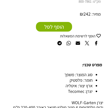
מק"ט:
800-7861
₪
242
מחיר:
הוסף לסל
הוסף לרשימת המשאלות
מפרט טכני:
סוג המוצר: משפך
חומר: פלסטיק
ארץ יצור: איטליה
יצרן: Tecomec
יצרן WOLF-Garten
ידית טלסקופית 4 מטר מולטי סטאר באורך 220-400 ס"מ .