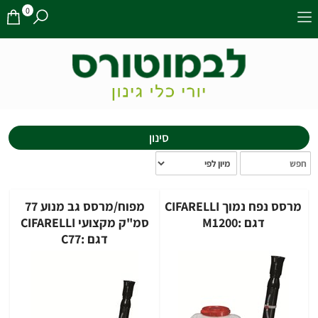
0
סינון
מרסס נפח נמוך CIFARELLI
מפוח/מרסס גב מנוע 77
דגם :M1200
סמ"ק מקצועי CIFARELLI
דגם :C77