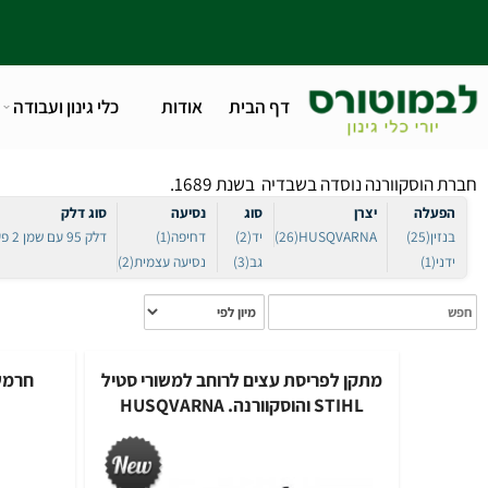
דף הבית
אודות
כלי גינון ועבודה
טלפו
סקוורנה נוסדה בשבדיה בשנת 1689.
ה
יצרן
סוג
נסיעה
סוג דלק
(25
HUSQVARNA
(26)
יד
(2)
דחיפה
(1)
דלק 95 עם שמן 2 פעימות
(1)
גב
(3)
נסיעה עצמית
(2)
מתקן לפריסת עצים לרוחב למשורי סטיל
חרמש HUSQVARNA דגם: 129L
STIHL והוסקוורנה. HUSQVARNA