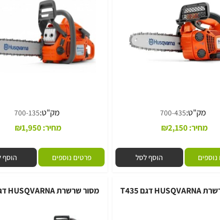
Mark2
ק"ט:
מק"ט:
700-135
700-435
יר:
2,150
₪
מחיר:
1,950
₪
ם
הוסף לסל
פרטים נוספים
הוסף לסל