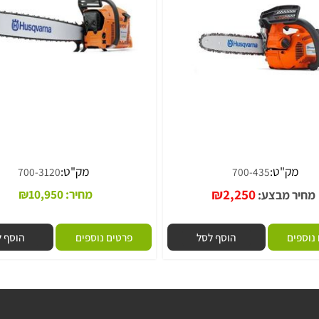
מסור שרשרת HUSQVARNA דגם 3120
ק"ט:
מק"ט:
700-3120
700-435
₪
2,250
מחיר:
10,950
₪
 מבצע:
ם
הוסף לסל
פרטים נוספים
הוסף לסל