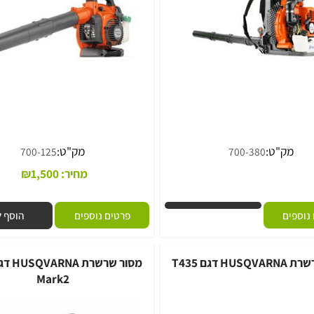
ק"ט:
מק"ט:
700-125
700-380
מחיר:
1,500
₪
ם
פרטים נוספים
הוסף לסל