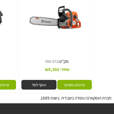
מסור שרשרת HUSQVARNA דגם 572XP
מסור שרשרת HUSQVARNA דגם T435
מק"ט:
מ
700-572
מחיר:
5,360
₪
מחיר
פרטים נוספים
הוסף לסל
פרטים נוספי