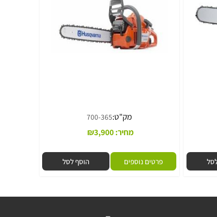
מסור שרשרת HUSQVARNA דגם:365
מק"ט:
700-365
מחיר:
3,900
₪
פרטים נוספים
הוסף לסל