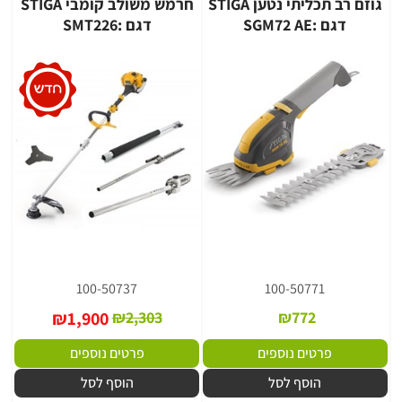
גוזם רב תכליתי נטען STIGA
חרמש משולב קומבי STIGA
דגם :SGM72 AE
דגם :SMT226
100-50737
100-50771
₪
1,900
₪
2,303
₪
772
פרטים נוספים
פרטים נוספים
הוסף לסל
הוסף לסל